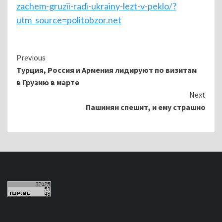
zachem-gruzii-radi-ukrainy-lezt-v-peklo/?
utm_source=politobzor.net
Continue
Previous
Турция, Россия и Армения лидируют по визитам
Reading
в Грузию в марте
Next
Пашинян спешит, и ему страшно