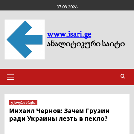
Skip
07.08.2026
to
content
Primary
Menu
უცხოური პრესა
Михаил Чернов: Зачем Грузии
ради Украины лезть в пекло?