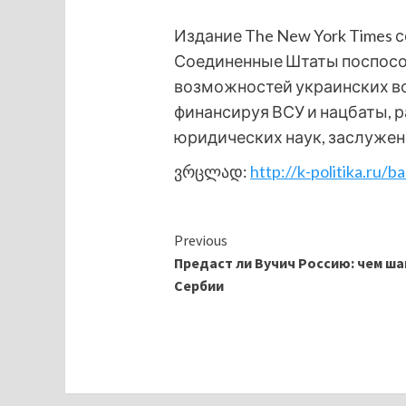
Издание The New York Times 
Соединенные Штаты поспособ
возможностей украинских во
финансируя ВСУ и нацбаты, 
юридических наук, заслужен
ვრცლად:
http://k-politika.ru/
Continue
Previous
Предаст ли Вучич Россию: чем ш
Reading
Сербии