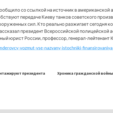
сообщило со ссылкой на источник в американской 
ствуют передаче Киеву танков советского произв
оруженных сил. Кто реально разжигает сегодня ко
рассказал президент Всероссийской полицейской 
ный юрист России, профессор, генерал-лейтенант
banderovcy-vozmut-vse-nazvany-istochniki-finansirovaniya
антажируют президента
Хроника гражданской войны 