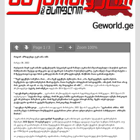
Page
1
/
3
Zoom
100%