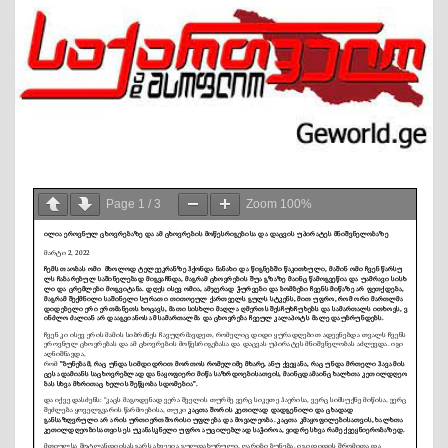
Page
1
/
3
Zoom
100%