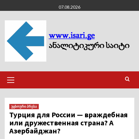
Skip
07.08.2026
to
content
Primary
Menu
უცხოური პრესა
Турция для России — враждебная
или дружественная страна? А
Азербайджан?