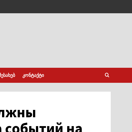
შესახებ
კონტაქტი
олжны
а событий на