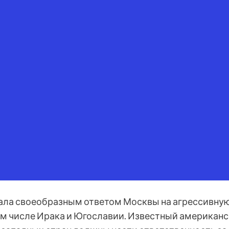
ала своеобразным ответом Москвы на агрессивную
том числе Ирака и Югославии. Известный американс