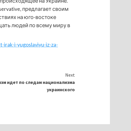
 происходящее на Украине.
ervative, предлагает своим
ствиях на юго-востоке
щать людей по всему миру в
irak-i-yugoslaviyu-iz-za-
Next
изм идет по следам национализма
украинского