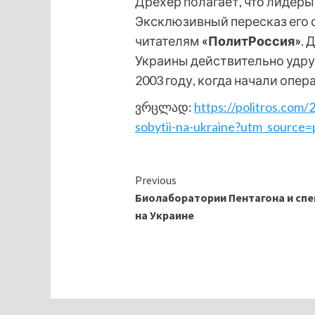
Дрехер полагает, что лидеры
Эксклюзивный пересказ его с
читателям
«ПолитРоссия»
. 
Украины действительно удру
2003 году, когда начали опер
ვრცლად:
https://politros.com/
sobytii-na-ukraine?utm_source=p
Continue
Previous
Биолаборатории Пентагона и сп
Reading
на Украине