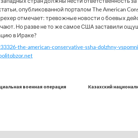
 западных стран должны нести ответственность за
татьи, опубликованной порталом The American Cons
Дрехер отмечает: тревожные новости о боевых дей
чают. Но разве не то же самое США заставили ощу
ацию в Ираке?
233326-the-american-conservative-ssha-dolzhny-vspomnit-
olitobzor.net
ециальная военная операция
Казахский национал