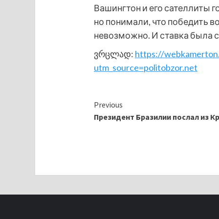
Вашингтон и его сателлиты 
но понимали, что победить 
невозможно. И ставка была 
ვრცლად:
https://webkamerton.
utm_source=politobzor.net
Continue
Previous
Президент Бразилии послал из Кр
Reading