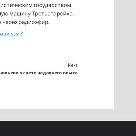
листическим государством,
ную машину Третьего рейха,
 через радиоэфир.
tiv-sssr?
Next
новьева в свете недавнего опыта