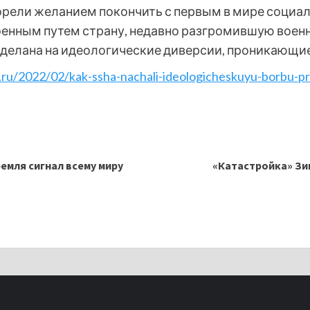
горели желанием покончить с первым в мире социа
военным путем страну, недавно разгромившую воен
сделана на идеологические диверсии, проникающие
ru/2022/02/kak-ssha-nachali-ideologicheskuyu-borbu-pro
емля сигнал всему миру
«Катастройка» Зи