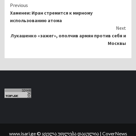
Continue
Previous
Хаменеи: Иран стремится к мирному
Reading
использованию атома
Next
Лукашенко «зажег», ополчив армян против себя и
Москвы
www.isari.ge © ყველა უფლება დაცულია
|
CoverNews