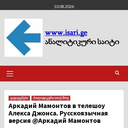
Skip
10.08.2026
to
content
Primary
Menu
გადაცემები
პოლიტიკური თოქ-შოუ
Аркадий Мамонтов в телешоу
Алекса Джонса. Русскоязычная
версия @Аркадий Мамонтов