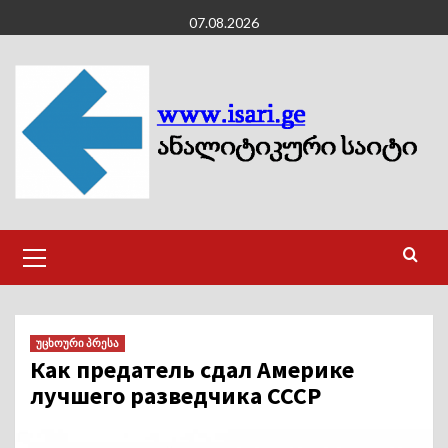
Skip
07.08.2026
to
content
Primary
Menu
უცხოური პრესა
Как предатель сдал Америке
лучшего разведчика СССР