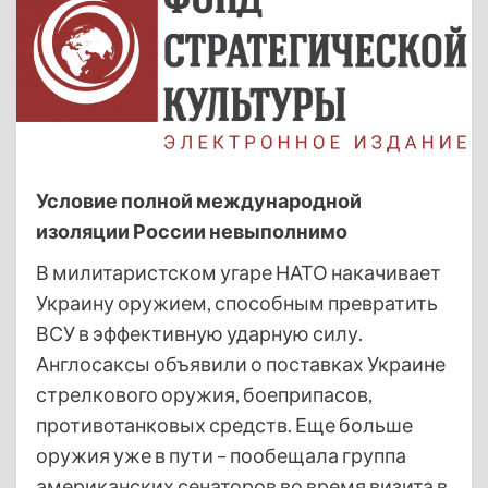
Условие полной международной
изоляции России невыполнимо
В милитаристском угаре НАТО накачивает
Украину оружием, способным превратить
ВСУ в эффективную ударную силу.
Англосаксы объявили о поставках Украине
стрелкового оружия, боеприпасов,
противотанковых средств. Еще больше
оружия уже в пути – пообещала группа
американских сенаторов во время визита в