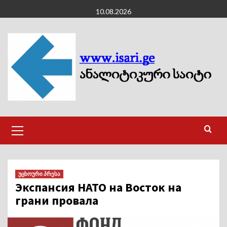
Skip
10.08.2026
to
content
Primary
Menu
უცხოური პრესა
Экспансия НАТО на Восток на
грани провала