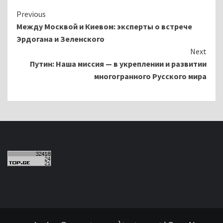
Continue
Previous
Между Москвой и Киевом: эксперты о встрече
Reading
Эрдогана и Зеленского
Next
Путин: Наша миссия — в укреплении и развитии
многогранного Русского мира