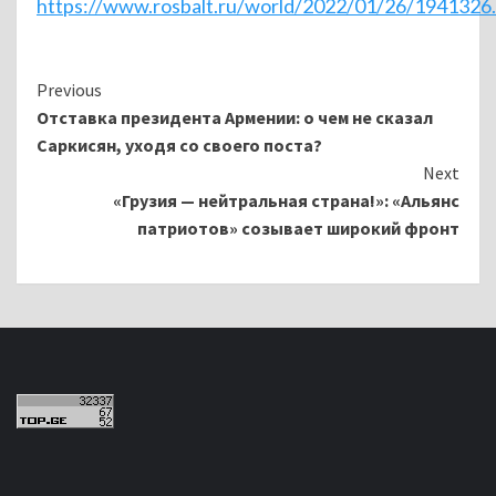
https://www.rosbalt.ru/world/2022/01/26/1941326
Continue
Previous
Отставка президента Армении: о чем не сказал
Reading
Саркисян, уходя со своего поста?
Next
«Грузия — нейтральная страна!»: «Альянс
патриотов» созывает широкий фронт