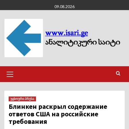
Skip
09.08.2026
to
content
Primary
Menu
უცხოური პრესა
Блинкен раскрыл содержание
ответов США на российские
требования