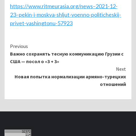
https://www.ritmeurasia.org/news–2021-12-
23–pekin-i-moskva-shljut-voenno-politicheskij-
privet-vashingtonu-57923
Continue
Previous
Важно сохранять тесную коммуникацию Грузии с
Reading
США — посол о «3 + 3»
Next
Новая попытка нормализации армяно-турецких
отношений