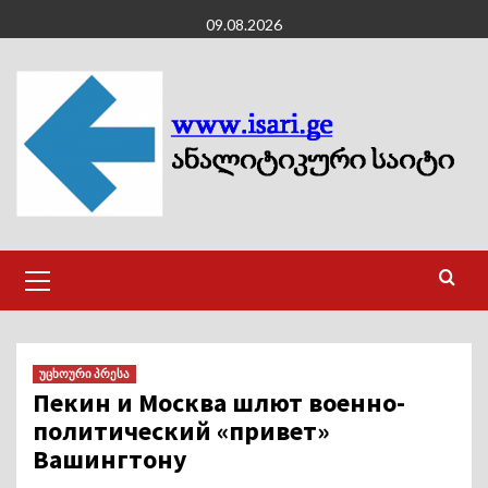
Skip
09.08.2026
to
content
Primary
Menu
უცხოური პრესა
Пекин и Москва шлют военно-
политический «привет»
Вашингтону