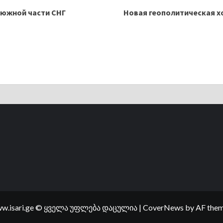
 южной части СНГ
Новая геополитическая х
w.isari.ge © ყველა უფლება დაცულია
|
CoverNews
by AF them