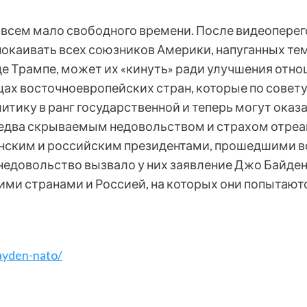
овсем мало свободного времени. После видеопере
каивать всех союзников Америки, напуганных тем,
де Трампе, может их «кинуть» ради улучшения отно
ицах восточноевропейских стран, которые по совету
тику в ранг государственной и теперь могут оказа
едва скрываемым недовольством и страхом отреа
нским и российским президентами, прошедшими во
едовольство вызвало у них заявление Джо Байден
ми странами и Россией, на которых они попытаютс
ayden-nato/