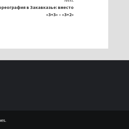
Next
ореография в Закавказье: вместо
«3+3» – «3+2»
es.