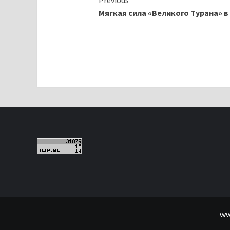
Continue
Previous
Мягкая сила «Великого Турана» в
Reading
ww