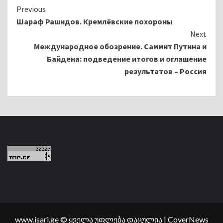
Continue
Previous
Шараф Рашидов. Кремлёвские похороны
Reading
Next
Международное обозрение. Саммит Путина и
Байдена: подведение итогов и оглашение
результатов – Россия
www.isari.ge © ყველა უფლება დაცულია
|
CoverNews