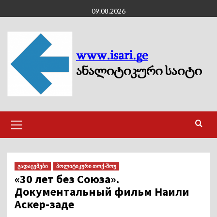
Skip
09.08.2026
to
content
Primary
Menu
გადაცემები
პოლიტიკური თოქ-შოუ
«30 лет без Союза».
Документальный фильм Наили
Аскер-заде