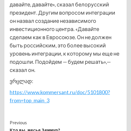
давайте, давайте», сказал белорусский
президент. Другим вопросом интеграции
он назвал создание независимого
инвестиционного центра. «Давайте
сделаем как в Евросоюзе. Он не должен
быть российским, это более высокий
уровень интеграции, к которому мы еще не
подошли. Подойдем — будем решать»,—
сказал он.
ვრცლად:
https://www.kommersant.ru/doc/5101800?
from=top_main_3
Continue
Previous
Кто вы, месье Земмур?