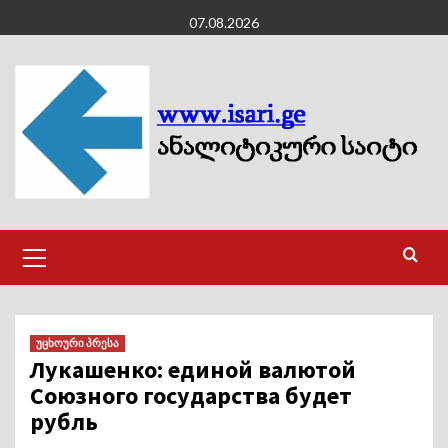
Skip
07.08.2026
to
content
Primary
Menu
უცხოური პრესა
Лукашенко: единой валютой
Союзного государства будет
рубль