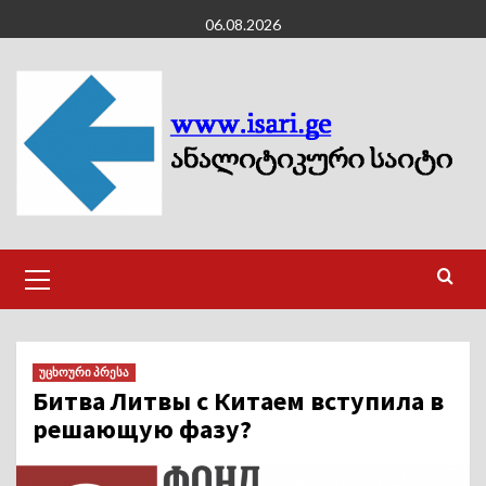
Skip
06.08.2026
to
content
Primary
Menu
უცხოური პრესა
Битва Литвы с Китаем вступила в
решающую фазу?