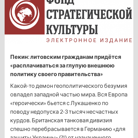
Пекин: литовским гражданам придётся
«расплачиваться за глупую внешнюю
политику своего правительства»
Какой-то демон геополитического безумия
овладел западной частью мира. Вся Европа
«героически» бьется с Лукашенко по
поводу недопуска 2-3 тысяч несчастных
курдов. Британская танковая дивизия
спешно перебрасывается в Германию «для
защиты Украины» (?!) от назначенного