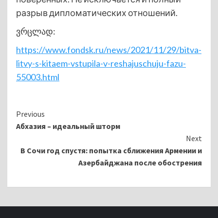
разрыв дипломатических отношений.
ვრცლად:
https://www.fondsk.ru/news/2021/11/29/bitva-
litvy-s-kitaem-vstupila-v-reshajuschuju-fazu-
55003.html
Continue
Previous
Абхазия – идеальный шторм
Reading
Next
В Сочи год спустя: попытка сближения Армении и
Азербайджана после обострения