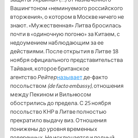
Вашингтоном «неминуемого российского
вторжения», о котором в Москве ничего не
знают. «Мужественная» Литва бросилась
почти в «одиночную погоню» за Китаем, с
недоумением наблюдающим за ее
действиями. После открытия в Литве 18
ноября официального представительства
Тайваня, которое британское
агентство
Рейтер
называет
де-факто
посольством
(de facto embassy)
, отношения
между Пекином и Вильнюсом
обострились до предела. С 25 ноября
посольство КНР в Литве полностью
прекратило выдачу виз. Отношения
понижены до уровня временных
поверенных. Не исключается и полный