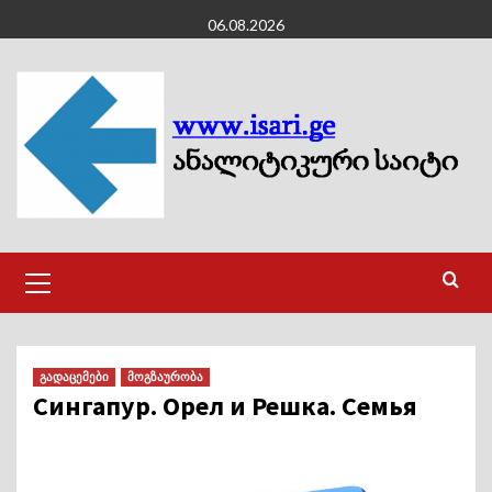
Skip
06.08.2026
to
content
Primary
Menu
გადაცემები
მოგზაურობა
Сингапур. Орел и Решка. Семья