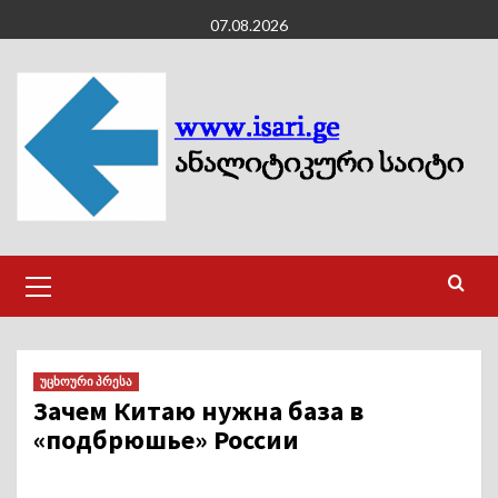
Skip
07.08.2026
to
content
Primary
Menu
უცხოური პრესა
Зачем Китаю нужна база в
«подбрюшье» России