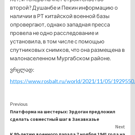
второй? Душанбе и Пекин информацию о
наличии в РТ китайской военной базы
опровергают, однако западная пресса
провела не одно расследование и
установила, в том числе с помощью
спутниковых снимков, что она размещена в
малонаселенном Мургабском районе.
ვრცლად:
https://www.rosbalt.ru/world/2021/11/05/1929550
Continue
Previous
Платформа на шестерых: Эрдоган предложил
Reading
сделать совместный шаг в Закавказье
Next
К 80-летию военного парада 7 ноября 1941 года на