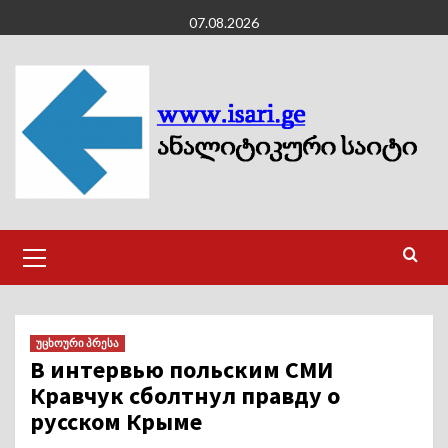
Skip
07.08.2026
to
content
Primary
Menu
უცხოური პრესა
В интервью польским СМИ
Кравчук сболтнул правду о
русском Крыме