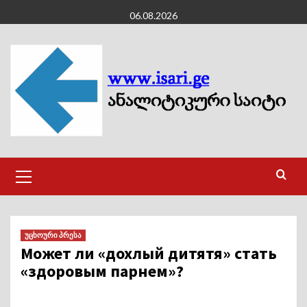
Skip
06.08.2026
to
content
Primary
Menu
უცხოური პრესა
Может ли «дохлый дитятя» стать
«здоровым парнем»?