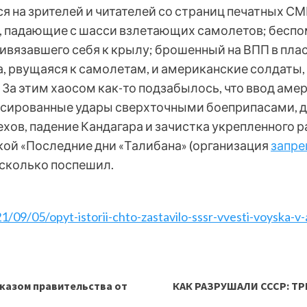
 на зрителей и читателей со страниц печатных СМ
, падающие с шасси взлетающих самолетов; бесп
ривязавшего себя к крылу; брошенный на ВПП в пла
а, рвущаяся к самолетам, и американские солдаты
За этим хаосом как-то подзабылось, что ввод аме
сированные удары сверхточными боеприпасами, д
хов, падение Кандагара и зачистка укрепленного 
кой «Последние дни «Талибана» (организация
запре
есколько поспешил.
1/09/05/opyt-istorii-chto-zastavilo-sssr-vvesti-voyska-v
казом правительства от
КАК РАЗРУШАЛИ СССР: Т