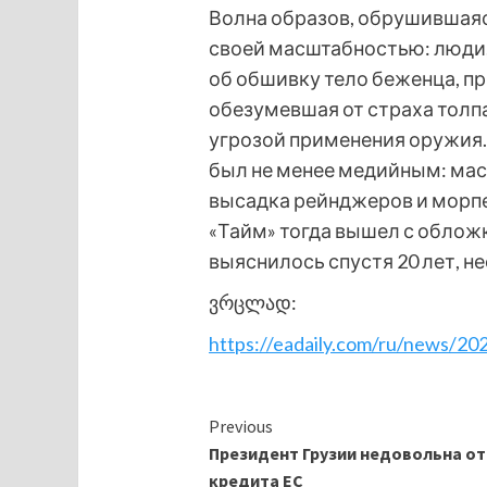
Волна образов, обрушившаяся
своей масштабностью: люди
об обшивку тело беженца, п
обезумевшая от страха толп
угрозой применения оружия. 
был не менее медийным: мас
высадка рейнджеров и морпе
«Тайм» тогда вышел с облож
выяснилось спустя 20 лет, н
ვრცლად:
https://eadaily.com/ru/news/202
Continue
Previous
Президент Грузии недовольна от
Reading
кредита ЕС