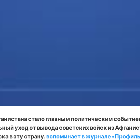
ганистана стало главным политическим событием 
ный уход от вывода советских войск из Афганиста
ка в эту страну,
вспоминает в журнале «Профил