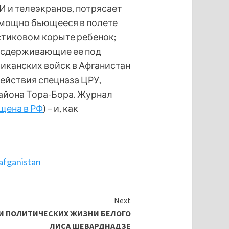
И и телеэкранов, потрясает
омощно бьющееся в полете
стиковом корыте ребенок;
, сдерживающие ее под
риканских войск в Афганистан
ействия спецназа ЦРУ,
района Тора-Бора. Журнал
щена в РФ
) – и, как
-afganistan
Next
РИ ПОЛИТИЧЕСКИХ ЖИЗНИ БЕЛОГО
ЛИСА ШЕВАРДНАДЗЕ