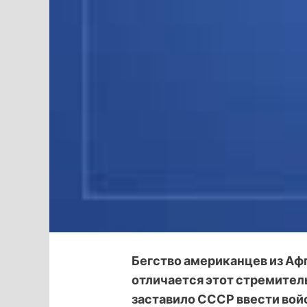
Бегство американцев из Аф
отличается этот стремитель
заставило СССР ввести войс