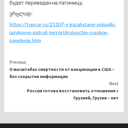
будет переведен на латиницу.
ვრცლად:
https://topcor.ru/21107-v-kazahstane-pojavilis-
jazykovye-patruli-terrorizirujuschie-russkoe-
naselenie.htm
Continue
Previous
О масштабах смертности от вакцинации в США –
Reading
без сокрытия информации
Next
Россия готова восстановить отношения с
Грузией, Грузия – нет