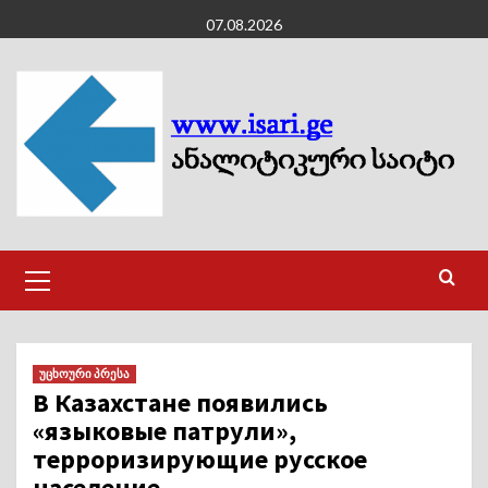
Skip
07.08.2026
to
content
Primary
Menu
უცხოური პრესა
В Казахстане появились
«языковые патрули»,
терроризирующие русское
население