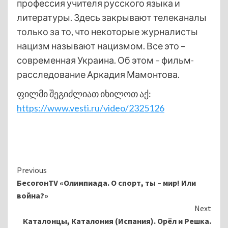
профессия учителя русского языка и
литературы. Здесь закрывают телеканалы
только за то, что некоторые журналисты
нацизм называют нацизмом. Все это –
современная Украина. Об этом – фильм-
расследование Аркадия Мамонтова.
ფილმი შეგიძლიათ იხილოთ აქ:
https://www.vesti.ru/video/2325126
Continue
Previous
БесогонTV «Олимпиада. О спорт, ты – мир! Или
Reading
война?»
Next
Каталонцы, Каталония (Испания). Орёл и Решка.