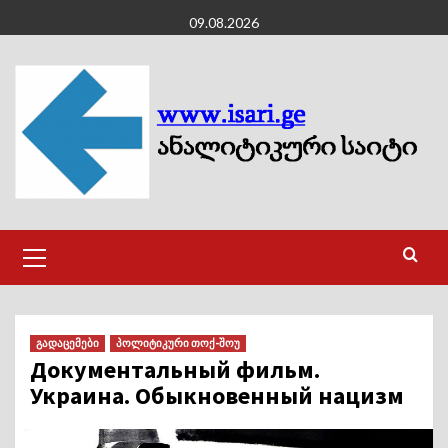
Skip
09.08.2026
to
content
Primary
Menu
გადაცემები
პოლიტიკური თოქ-შოუ
Документальный фильм.
Украина. Обыкновенный нацизм