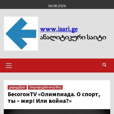
Skip
06.08.2026
to
content
Primary
Menu
გადაცემები
პოლიტიკური თოქ-შოუ
БесогонTV «Олимпиада. О спорт,
ты – мир! Или война?»