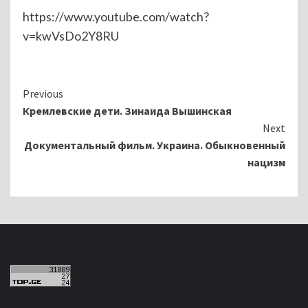
https://www.youtube.com/watch?
v=kwVsDo2Y8RU
Continue
Previous
Кремлевские дети. Зинаида Вышинская
Reading
Next
Документальный фильм. Украина. Обыкновенный
нацизм