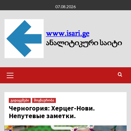
Skip
07.08.2026
to
content
Primary
Menu
გადაცემები
მოგზაურობა
Черногория: Херцег-Нови.
Непутевые заметки.