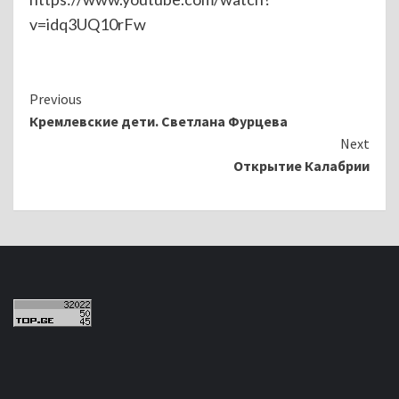
v=idq3UQ10rFw
Continue
Previous
Кремлевские дети. Светлана Фурцева
Reading
Next
Открытие Калабрии