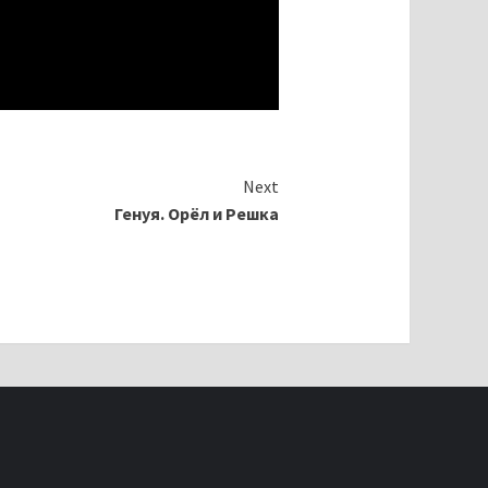
Next
Генуя. Орёл и Решка