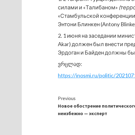
силами и «Талибаном»
(терр
«Стамбульской конференции».
Энтони Блинкен (Antony Blin
2. 1 июня на заседании мини
Akar) должен был внести пре
Эрдоган и Байден должны бы
ვრცლად:
https://inosmi.ru/politic/2021
Continue
Previous
Новое обострение политического
Reading
неизбежно — эксперт