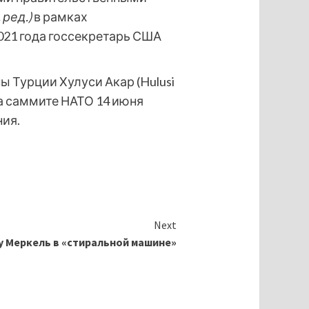
 ред.)
в рамках
021 года госсекретарь США
 Турции Хулуси Акар (Hulusi
На саммите НАТО 14 июня
ния.
Next
у Меркель в «стиральной машине»