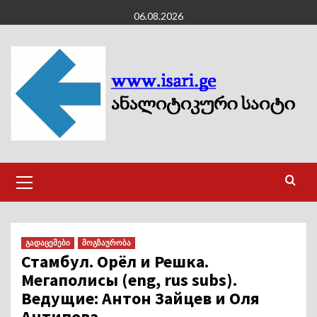
Skip
06.08.2026
to
content
Primary
Menu
გადაცემები
მოგზაურობა
Стамбул. Орёл и Решка.
Мегаполисы (eng, rus subs).
Ведущие: Антон Зайцев и Оля
Антипова.