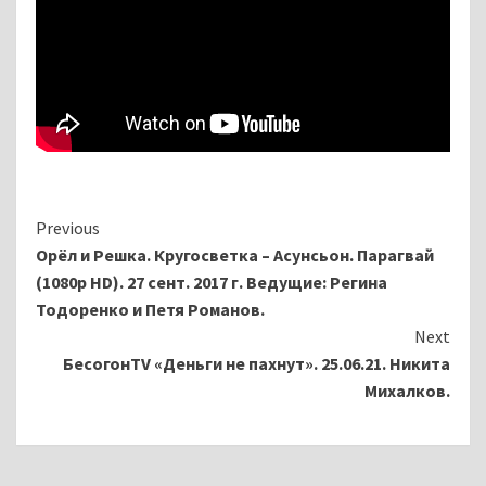
Continue
Previous
Орёл и Решка. Кругосветка – Асунсьон. Парагвай
Reading
(1080p HD). 27 сент. 2017 г. Ведущие: Регина
Тодоренко и Петя Романов.
Next
БесогонTV «Деньги не пахнут». 25.06.21. Никита
Михалков.