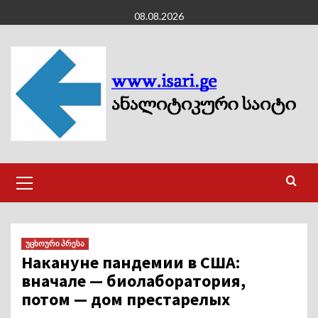
Skip
08.08.2026
to
content
Primary
Menu
უცხოური პრესა
Накануне пандемии в США:
вначале — биолаборатория,
потом — дом престарелых