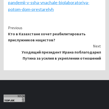
pandemii-v-ssha-vnachale-biolaboratoriya-
potom-dom-prestarelyh
Continue
Previous
Кто в Казахстане хочет реабилитировать
Reading
прислужников нацистов?
Next
Уходящий президент Ирана поблагодарил
Путина за усилия в укреплении отношений