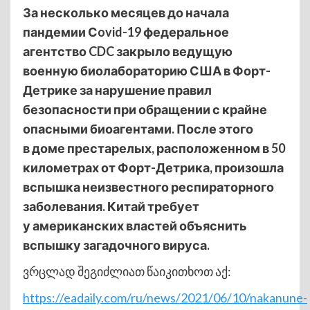
За несколько месяцев до начала
пандемии Сovid-19 федеральное
агентство CDC закрыло ведущую
военную биолабораторию США в Форт-
Детрике за нарушение правил
безопасности при обращении с крайне
опасными биоагентами. После этого
в доме престарелых, расположенном в 50
километрах от Форт-Детрика, произошла
вспышка неизвестного респираторного
заболевания. Китай требует
у американских властей объяснить
вспышку загадочного вируса.
ვრცლად შეგიძლიათ წაიკითხოთ აქ:
https://eadaily.com/ru/news/2021/06/10/nakanune-