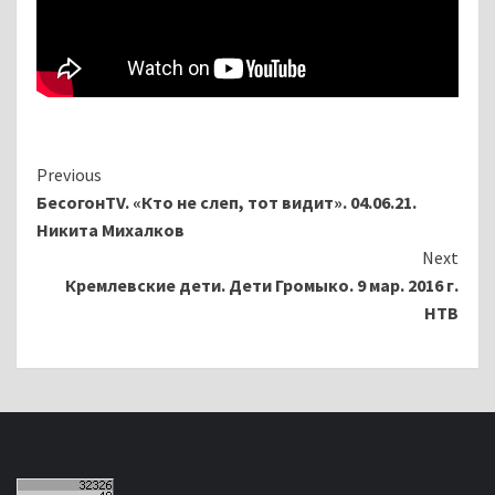
Continue
Previous
БесогонTV. «Кто не слеп, тот видит». 04.06.21.
Reading
Никита Михалков
Next
Кремлевские дети. Дети Громыко. 9 мар. 2016 г.
HTB