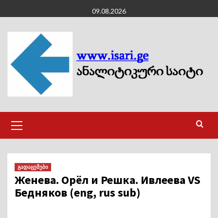
Skip
09.08.2026
to
content
Primary
Menu
გადაცემები
Женева. Орёл и Решка. Ивлеева VS
Бедняков (eng, rus sub)