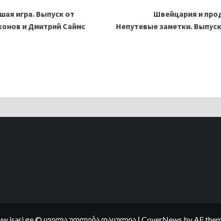
шая игра. Выпуск от
Швейцария и прод
иконов и Дмитрий Саймс
Непутевые заметки. Выпуск 
w.isari.ge © ყველა უფლება დაცულია
|
CoverNews
by AF them