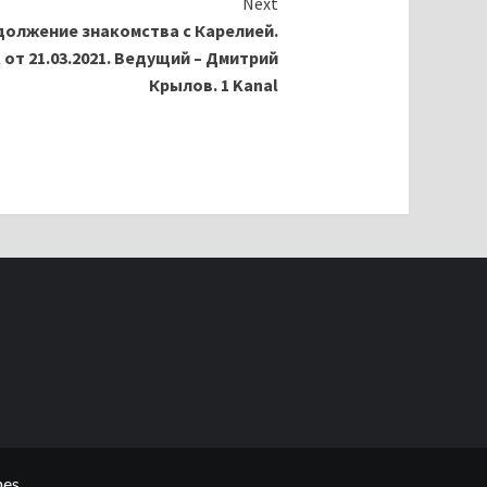
Next
олжение знакомства с Карелией.
от 21.03.2021. Ведущий – Дмитрий
Крылов. 1 Kanal
es.